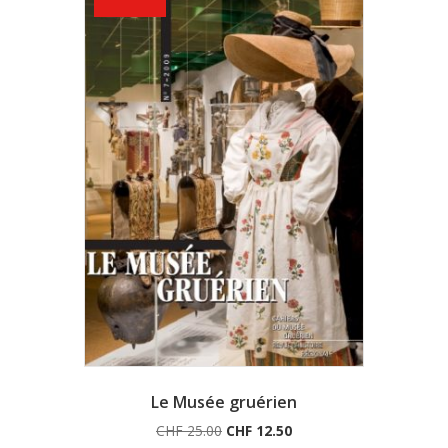
Le Musée gruérien
Le
Le
CHF
25.00
CHF
12.50