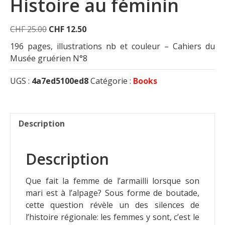
Histoire au féminin
Le
Le
CHF
25.00
CHF
12.50
prix
prix
196 pages, illustrations nb et couleur – Cahiers du
initial
actuel
Musée gruérien N°8
était :
est :
CHF 25.00.
CHF 12.50.
UGS :
4a7ed5100ed8
Catégorie :
Books
Description
Description
Que fait la femme de l’armailli lorsque son
mari est à l’alpage? Sous forme de boutade,
cette question révèle un des silences de
l’histoire régionale: les femmes y sont, c’est le