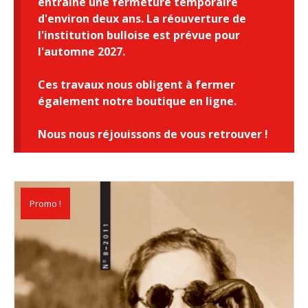
entraîne une fermeture temporaire
d'environ deux ans. La réouverture de
l'institution bulloise est prévue pour
l'automne 2027.
Ces travaux nous obligent à fermer
également notre boutique en ligne.
Nous nous réjouissons de vous retrouver !
Promo !