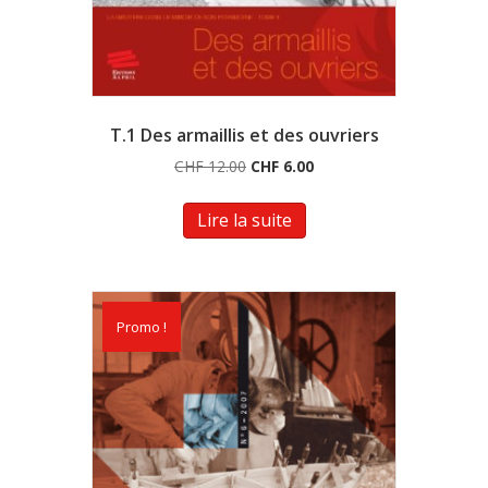
T.1 Des armaillis et des ouvriers
Le
Le
CHF
12.00
CHF
6.00
prix
prix
initial
actuel
Lire la suite
était :
est :
CHF 12.00.
CHF 6.00.
Promo !