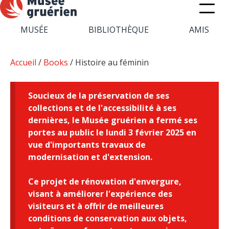
MUSÉE
BIBLIOTHÈQUE
AMIS
Accueil
/
Books
/ Histoire au féminin
Soucieux de la préservation de ses
collections et de l'accessibilité à ses
dernières, le Musée gruérien a fermé ses
portes au public le lundi 3 février 2025 en
vue d'importants travaux de
modernisation et d'extension.
Ce projet de rénovation d'envergure,
visant à améliorer l'expérience des
visiteurs et à offrir de meilleures
conditions de conservation aux objets,