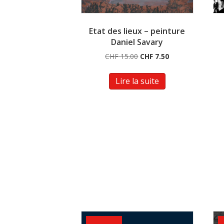
Etat des lieux – peinture
Daniel Savary
Le
Le
CHF
15.00
CHF
7.50
prix
prix
initial
actuel
Lire la suite
était :
est :
CHF 15.00.
CHF 7.50.