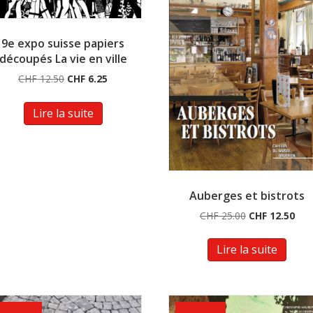
9e expo suisse papiers
découpés La vie en ville
Le
Le
CHF
12.50
CHF
6.25
prix
prix
initial
actuel
Lire la suite
était :
est :
CHF 12.50.
CHF 6.25.
Auberges et bistrots
Le
Le
CHF
25.00
CHF
12.50
prix
prix
initial
actu
Lire la suite
était :
est :
CHF 25.00.
CHF