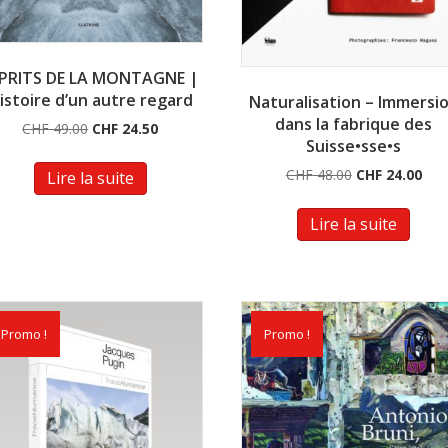
PRITS DE LA MONTAGNE |
istoire d’un autre regard
Naturalisation – Immersi
dans la fabrique des
Le
Le
CHF
49.00
CHF
24.50
Suisse•sse•s
prix
prix
initial
actuel
Le
Le
CHF
48.00
CHF
24.00
Lire la suite
était :
est :
prix
prix
CHF 49.00.
CHF 24.50.
initial
actu
Lire la suite
était :
est :
CHF 48.00.
CHF
Promo !
Promo !