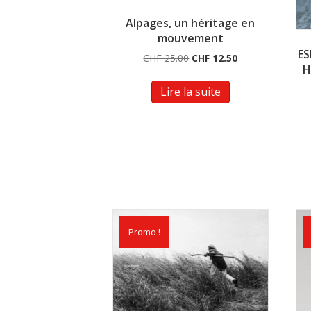
Alpages, un héritage en
mouvement
ES
Le
Le
CHF
25.00
CHF
12.50
H
prix
prix
initial
actuel
Lire la suite
était :
est :
CHF 25.00.
CHF 12.50.
Promo !